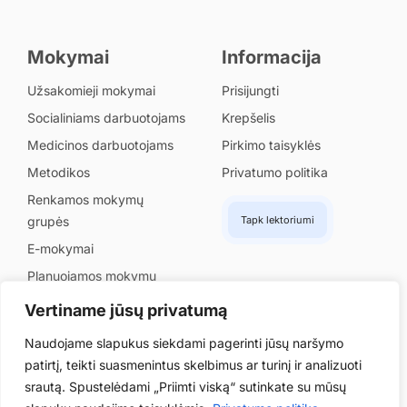
Mokymai
Informacija
Užsakomieji mokymai
Prisijungti
Socialiniams darbuotojams
Krepšelis
Medicinos darbuotojams
Pirkimo taisyklės
Metodikos
Privatumo politika
Renkamos mokymų
grupės
Tapk lektoriumi
E-mokymai
Planuojamos mokymų
grupės
Vertiname jūsų privatumą
Naudojame slapukus siekdami pagerinti jūsų naršymo
patirtį, teikti suasmenintus skelbimus ar turinį ir analizuoti
srautą. Spustelėdami „Priimti viską“ sutinkate su mūsų
© 2026 UAB „Projektų įgyvendinimo grupė“. Visos teisės