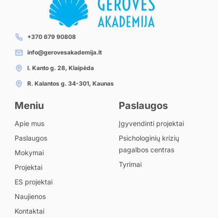
+370 679 90808
info@gerovesakademija.lt
I. Kanto g. 28, Klaipėda
R. Kalantos g. 34-301, Kaunas
Meniu
Paslaugos
Apie mus
Įgyvendinti projektai
Paslaugos
Psichologinių krizių
pagalbos centras
Mokymai
Tyrimai
Projektai
ES projektai
Naujienos
Kontaktai