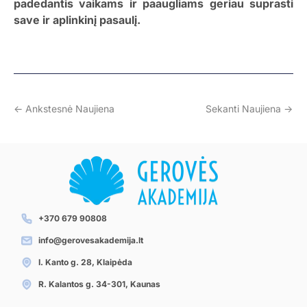
padedantis vaikams ir paaugliams geriau suprasti
save ir aplinkinį pasaulį.
<- Ankstesnė Naujiena
Sekanti Naujiena ->
+370 679 90808
info@gerovesakademija.lt
I. Kanto g. 28, Klaipėda
R. Kalantos g. 34-301, Kaunas