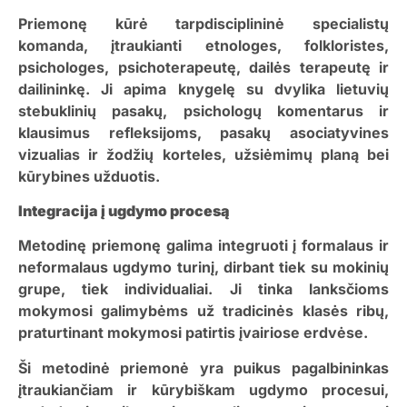
Priemonę kūrė tarpdisciplininė specialistų
komanda, įtraukianti etnologes, folkloristes,
psichologes, psichoterapeutę, dailės terapeutę ir
dailininkę. Ji apima knygelę su dvylika lietuvių
stebuklinių pasakų, psichologų komentarus ir
klausimus refleksijoms, pasakų asociatyvines
vizualias ir žodžių korteles, užsiėmimų planą bei
kūrybines užduotis.
Integracija į ugdymo procesą
Metodinę priemonę galima integruoti į formalaus ir
neformalaus ugdymo turinį, dirbant tiek su mokinių
grupe, tiek individualiai. Ji tinka lanksčioms
mokymosi galimybėms už tradicinės klasės ribų,
praturtinant mokymosi patirtis įvairiose erdvėse.
Ši metodinė priemonė yra puikus pagalbininkas
įtraukiančiam ir kūrybiškam ugdymo procesui,