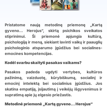
Pristatome naują metodinę priemonę „Kartą
gyveno… Herojus“, skirtą psichikos sveikatos
stiprinimui. Ši priemonė apjungia kultūrą,
psichologiją ir meną, siekiant lavinti vaikų ir paauglių
psichologinio atsparumo įgūdžius bei socialines-
emocines kompetencijas.
Kodėl svarbu skaityti pasakas vaikams?
Pasakos padeda ugdyti vertybes, kultūros
pažinimą, vaizduotę, kūrybiškumą, socialinį ir
emocinį intelektą bei socialinius įgūdžius. Jos
skatina empatiją, įsijautimą į veikėjų išgyvenimus ir
supratimą apie jų elgesio priežastis.
Metodinė priemonė „Kartą gyveno… Herojus“