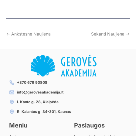
<- Ankstesnė Naujiena
Sekanti Naujiena ->
+370 679 90808
info@gerovesakademija.lt
I. Kanto g. 28, Klaipėda
R. Kalantos g. 34-301, Kaunas
Meniu
Paslaugos