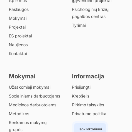
Apie mus
Įgyvendinti projektai
Paslaugos
Psichologinių krizių
pagalbos centras
Mokymai
Tyrimai
Projektai
ES projektai
Naujienos
Kontaktai
Mokymai
Informacija
Užsakomieji mokymai
Prisijungti
Socialiniams darbuotojams
Krepšelis
Medicinos darbuotojams
Pirkimo taisyklės
Metodikos
Privatumo politika
Renkamos mokymų
grupės
Tapk lektoriumi