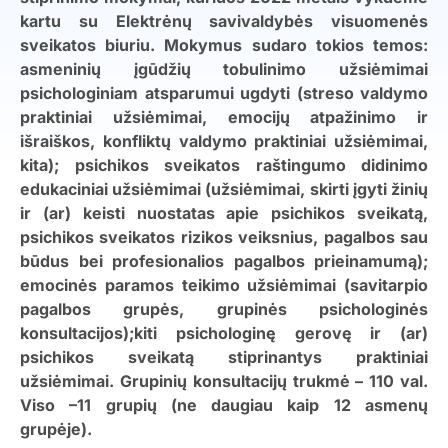
kartu su Elektrėnų savivaldybės visuomenės
sveikatos biuriu. Mokymus sudaro tokios temos:
asmeninių įgūdžių tobulinimo užsiėmimai
psichologiniam atsparumui ugdyti (streso valdymo
praktiniai užsiėmimai, emocijų atpažinimo ir
išraiškos, konfliktų valdymo praktiniai užsiėmimai,
kita); psichikos sveikatos raštingumo didinimo
edukaciniai užsiėmimai (užsiėmimai, skirti įgyti žinių
ir (ar) keisti nuostatas apie psichikos sveikatą,
psichikos sveikatos rizikos veiksnius, pagalbos sau
būdus bei profesionalios pagalbos prieinamumą);
emocinės paramos teikimo užsiėmimai (savitarpio
pagalbos grupės, grupinės psichologinės
konsultacijos);kiti psichologinę gerovę ir (ar)
psichikos sveikatą stiprinantys praktiniai
užsiėmimai. Grupinių konsultacijų trukmė – 110 val.
Viso –11 grupių (ne daugiau kaip 12 asmenų
grupėje).